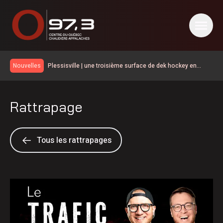
Plessisville | une troisième surface de dek hockey en
Nouvelles
hommage à Michel Tourigny
Le taux de chômage recule à 6,4% en juillet au Canada, la
Chaudière-Appalaches affiche les meilleurs chiffres au
Plusieurs grands noms du golf à la Coupe Canada
pays
Rattrapage
Victoriaville Fenergic
Natural Forces Québec évalue le potentiel éolien dans la
MRC de l’Érable
La Ligue de hockey junior Maritimes Québec de retour
dans Lanaudière
Une belle programmation pour Mont en fête
Tous les rattrapages
Les Éleveurs de porcs du Centre-du-Québec ont 60 ans
600 embarcations vérifiées lors de l’Opération nationale
concertée en sécurité nautique de la SQ
« Au-delà des 96 M$, c’est l’humain qui est important » :
Vincent Bourassa raconte les débuts de Matthew Bergeron
Le service d’accouchement suspendu cinq jours à l’Hôtel-
Dieu d’Arthabaska