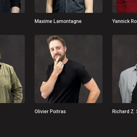
main qui est important » : Vincent Bourassa raconte les
endu cinq jours à l’Hôtel-Dieu d’Arthabaska
Maxime Lamontagne
Yannick Ro
Olivier Poitras
Richard Z. 