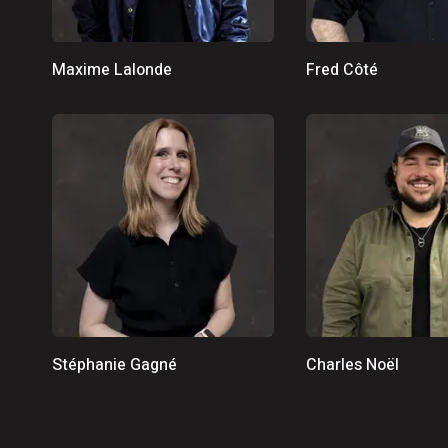
6 août 2026
|
« Au-delà des 96 M$, c’est l’hu
débuts de Matthew Bergeron
6 août 2026
|
Le service d’accouchement susp
Maxime Lalonde
Fred Côté
Stéphanie Gagné
Charles Noël