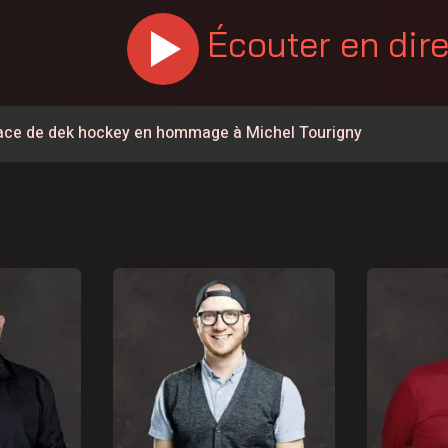
Écouter en dir
urface de dek hockey en hommage à Michel Tourigny
% en juillet au Canada, la Chaudière-Appalaches affiche les
 la Coupe Canada Victoriaville Fenergic
 potentiel éolien dans la MRC de l’Érable
times Québec de retour dans Lanaudière
Mont en fête
re-du-Québec ont 60 ans
 de l’Opération nationale concertée en sécurité nautique de