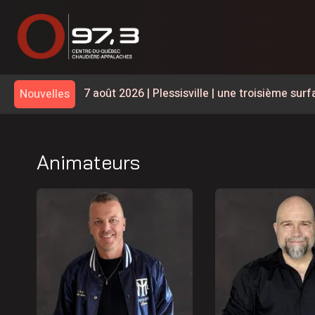
7 août 2026
|
Plessisville | une troisième s
Nouvelles
7 août 2026
|
Le taux de chômage recule à 6,4
meilleurs chiffres au pays
7 août 2026
|
Plusieurs grands noms du golf à
Animateurs
7 août 2026
|
Natural Forces Québec évalue le
7 août 2026
|
La Ligue de hockey junior Mari
7 août 2026
|
Une belle programmation pour 
7 août 2026
|
Les Éleveurs de porcs du Cent
6 août 2026
|
600 embarcations vérifiées lors
la SQ