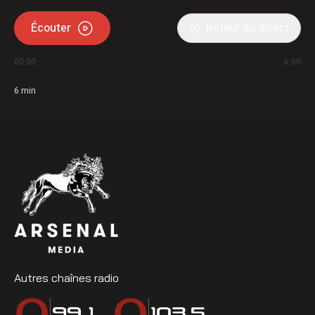
Écouter
Retour au direct
00:00
6:00
6
min
Autres chaînes radio