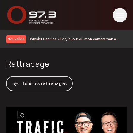
Chrysler Pacifica 2027, le jour où mon caméraman a
Nouvelles
regardé un film
Plessisville | une troisième surface de dek hockey en
hommage à Michel Tourigny
Le taux de chômage recule à 6,4% en juillet au Canada, la
Rattrapage
Chaudière-Appalaches affiche les meilleurs chiffres au
Plusieurs grands noms du golf à la Coupe Canada
pays
Victoriaville Fenergic
Natural Forces Québec évalue le potentiel éolien dans la
MRC de l’Érable
La Ligue de hockey junior Maritimes Québec de retour
Tous les rattrapages
dans Lanaudière
Une belle programmation pour Mont en fête
Les Éleveurs de porcs du Centre-du-Québec ont 60 ans
600 embarcations vérifiées lors de l’Opération nationale
concertée en sécurité nautique de la SQ
« Au-delà des 96 M$, c’est l’humain qui est important » :
Vincent Bourassa raconte les débuts de Matthew Bergeron