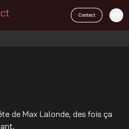
ect
Contact
tête de Max Lalonde, des fois ça
lant.