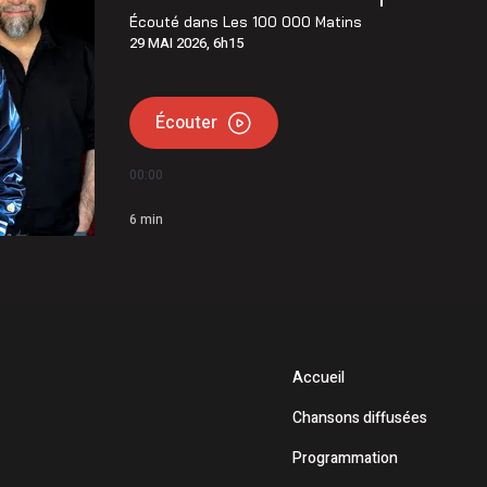
 de l’Opération nationale concertée en sécurité nautique de
Écouté dans
Les 100 000 Matins
29 MAI 2026, 6h15
main qui est important » : Vincent Bourassa raconte les
Écouter
00:00
6
min
Accueil
Chansons diffusées
Programmation