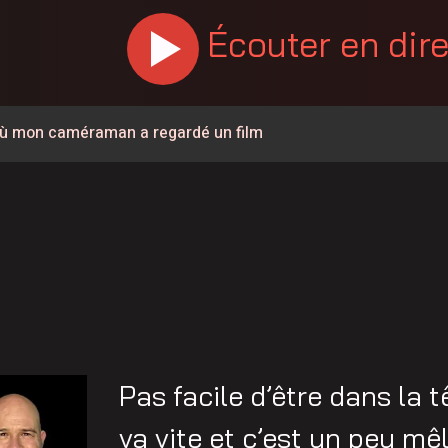
Écouter en dir
r où mon caméraman a regardé un film
urface de dek hockey en hommage à Michel Tourigny
% en juillet au Canada, la Chaudière-Appalaches affiche les
 la Coupe Canada Victoriaville Fenergic
 potentiel éolien dans la MRC de l’Érable
times Québec de retour dans Lanaudière
Mont en fête
Pas facile d’être dans la 
re-du-Québec ont 60 ans
va vite et c’est un peu mê