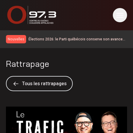
Élections 2026: le Parti québécois conserve son avance
Nouvelles
dans les intentions de vote
Gaudreau Environnement lance un service de tri des
déchets directement sur les chantiers
Rage du raton laveur : plus de municipalités du Centre-du-
Rattrapage
Québec s’ajoutent aux zones visées par des restrictions
Des citoyens préoccupés par les guêpes de sable dans
les parcs de Victoriaville
Les cas de maladie de Lyme doublent sur un an en
Mauricie-et-Centre-du-Québec
Lactalis Canada devient partenaire de la 62e Finale des
Tous les rattrapages
Jeux du Québec à Victoriaville
Daveluyville met en garde contre les sauts aux chutes de
Maddington Falls
Retour des vacances de la construction: rappel de la
vigilance sur les chantiers
Les investissements en construction se poursuivent à
Warwick
La Ville de Plessisville dénonce des gestes de vandalisme