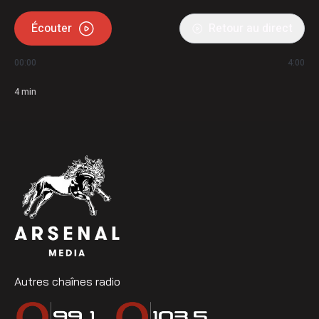
Écouter
Retour au direct
00:00
4:00
4
min
Autres chaînes radio