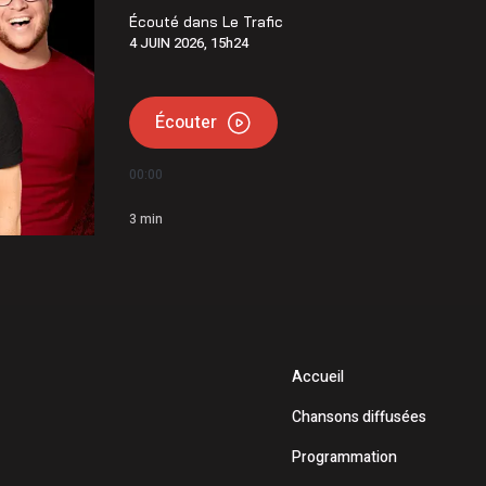
main qui est important » : Vincent Bourassa raconte les
Écouté dans
Le Trafic
4 JUIN 2026, 15h24
endu cinq jours à l’Hôtel-Dieu d’Arthabaska
Écouter
00:00
3
min
Accueil
Chansons diffusées
Programmation