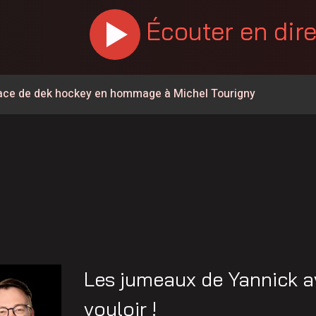
Écouter en dir
urface de dek hockey en hommage à Michel Tourigny
% en juillet au Canada, la Chaudière-Appalaches affiche les
 la Coupe Canada Victoriaville Fenergic
 potentiel éolien dans la MRC de l’Érable
times Québec de retour dans Lanaudière
Mont en fête
re-du-Québec ont 60 ans
Les jumeaux de Yannick av
 de l’Opération nationale concertée en sécurité nautique de
vouloir !