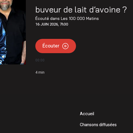
municipalités du Centre-du-Québec s’ajoutent aux zones
buveur de lait d’avoine ?
 guêpes de sable dans les parcs de Victoriaville
Écouté dans
Les 100 000 Matins
16 JUIN 2026, 7h30
Écouter
00:00
4
min
Accueil
Chansons diffusées