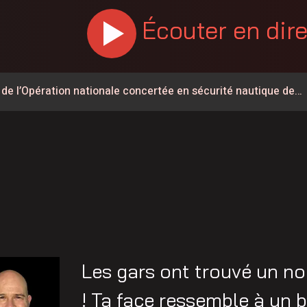
Écouter en dir
 de l’Opération nationale concertée en sécurité nautique de
main qui est important » : Vincent Bourassa raconte les
endu cinq jours à l’Hôtel-Dieu d’Arthabaska
 d’entraînement le 13 août
llision sur l’A-20 à Villeroy
55 maintenant activée
ois conserve son avance dans les intentions de vote
Les gars ont trouvé un no
n service de tri des déchets directement sur les chantiers
! Ta face ressemble à un 