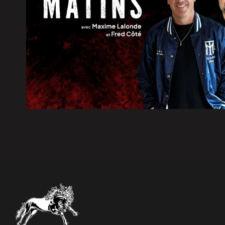
5 août 2026
|
Rage du raton laveur : plus de 
visées par des restrictions
5 août 2026
|
Des citoyens préoccupés par les