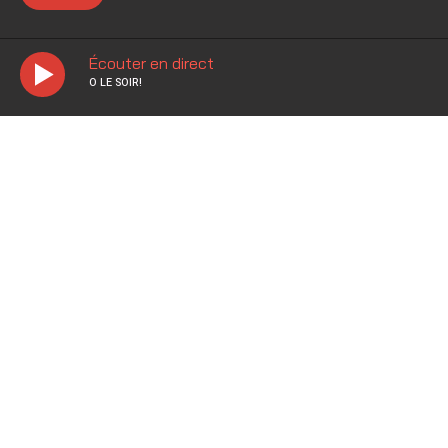
Chansons diffusées
Écouter en direct
Programmation
O LE SOIR!
Rattrapage
Animateurs
Actualités musicales
Nouvelles
Accessibilité
Politique de confidentialité
Conditions d'utilisation
FAQ