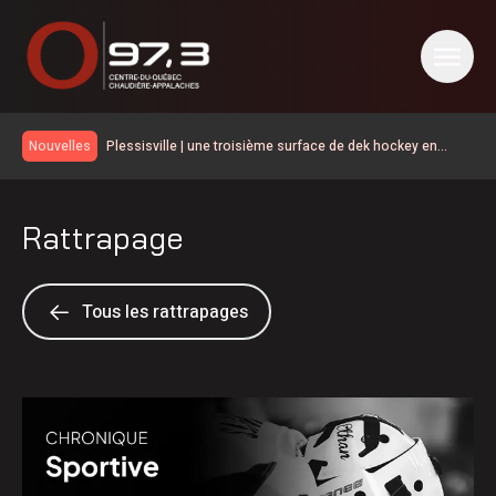
Plessisville | une troisième surface de dek hockey en
Nouvelles
hommage à Michel Tourigny
Le taux de chômage recule à 6,4% en juillet au Canada, la
Chaudière-Appalaches affiche les meilleurs chiffres au
Plusieurs grands noms du golf à la Coupe Canada
pays
Rattrapage
Victoriaville Fenergic
Natural Forces Québec évalue le potentiel éolien dans la
MRC de l’Érable
La Ligue de hockey junior Maritimes Québec de retour
dans Lanaudière
Une belle programmation pour Mont en fête
Tous les rattrapages
Les Éleveurs de porcs du Centre-du-Québec ont 60 ans
600 embarcations vérifiées lors de l’Opération nationale
concertée en sécurité nautique de la SQ
« Au-delà des 96 M$, c’est l’humain qui est important » :
Vincent Bourassa raconte les débuts de Matthew Bergeron
Le service d’accouchement suspendu cinq jours à l’Hôtel-
Dieu d’Arthabaska