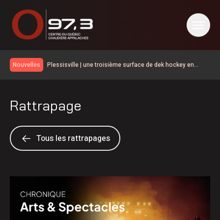
Plessisville | une troisième surface de dek hockey en
Nouvelles
hommage à Michel Tourigny
Le taux de chômage recule à 6,4% en juillet au Canada, la
Chaudière-Appalaches affiche les meilleurs chiffres au
Plusieurs grands noms du golf à la Coupe Canada
pays
Rattrapage
Victoriaville Fenergic
Natural Forces Québec évalue le potentiel éolien dans la
MRC de l’Érable
La Ligue de hockey junior Maritimes Québec de retour
dans Lanaudière
Une belle programmation pour Mont en fête
Tous les rattrapages
Les Éleveurs de porcs du Centre-du-Québec ont 60 ans
600 embarcations vérifiées lors de l’Opération nationale
concertée en sécurité nautique de la SQ
« Au-delà des 96 M$, c’est l’humain qui est important » :
Vincent Bourassa raconte les débuts de Matthew Bergeron
Le service d’accouchement suspendu cinq jours à l’Hôtel-
Dieu d’Arthabaska