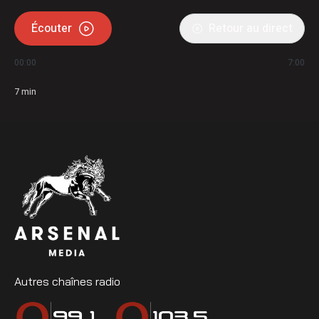
Écouter
Retour au direct
00:00
7:00
7
min
Autres chaînes radio