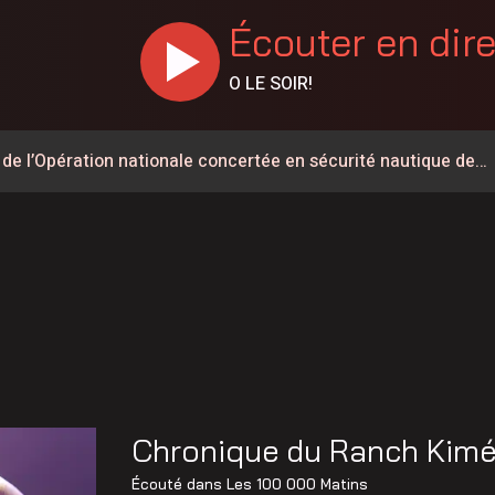
Écouter en dir
O LE SOIR!
 de l’Opération nationale concertée en sécurité nautique de
main qui est important » : Vincent Bourassa raconte les
endu cinq jours à l’Hôtel-Dieu d’Arthabaska
 d’entraînement le 13 août
llision sur l’A-20 à Villeroy
55 maintenant activée
ois conserve son avance dans les intentions de vote
Chronique du Ranch Kim
n service de tri des déchets directement sur les chantiers
Écouté dans
Les 100 000 Matins