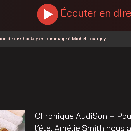
Écouter en dir
urface de dek hockey en hommage à Michel Tourigny
% en juillet au Canada, la Chaudière-Appalaches affiche les
 la Coupe Canada Victoriaville Fenergic
 potentiel éolien dans la MRC de l’Érable
times Québec de retour dans Lanaudière
Mont en fête
re-du-Québec ont 60 ans
Chronique AudiSon – Pour
 de l’Opération nationale concertée en sécurité nautique de
l’été, Amélie Smith nous a