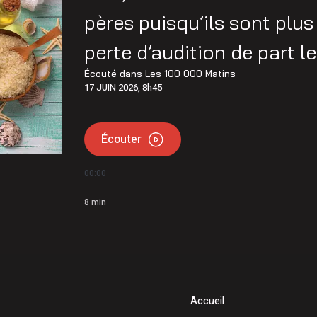
main qui est important » : Vincent Bourassa raconte les
pères puisqu’ils sont plu
endu cinq jours à l’Hôtel-Dieu d’Arthabaska
perte d’audition de part le
Écouté dans
Les 100 000 Matins
17 JUIN 2026, 8h45
Écouter
00:00
8
min
Accueil