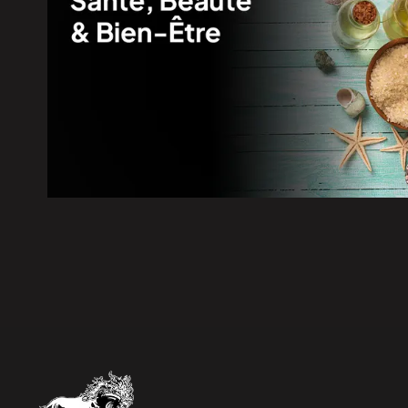
6 août 2026
|
« Au-delà des 96 M$, c’est l’hu
débuts de Matthew Bergeron
6 août 2026
|
Le service d’accouchement susp