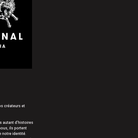
ction se poursuivent à Warwick
e des gestes de vandalisme
os créateurs et
autant d’histoires
ous, ils portent
e notre identité.