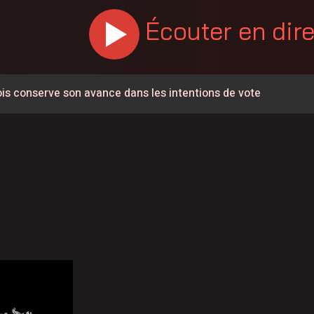
Écouter en dir
ois conserve son avance dans les intentions de vote
n service de tri des déchets directement sur les chantiers
municipalités du Centre-du-Québec s’ajoutent aux zones
 guêpes de sable dans les parcs de Victoriaville
ublent sur un an en Mauricie-et-Centre-du-Québec
ire de la 62e Finale des Jeux du Québec à Victoriaville
e les sauts aux chutes de Maddington Falls
uction: rappel de la vigilance sur les chantiers