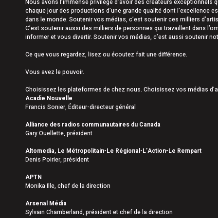
Nous avons l’immense privilège d’avoir des créateurs exceptionnels 
chaque jour des productions d’une grande qualité dont l’excellence e
dans le monde. Soutenir vos médias, c’est soutenir ces milliers d’artis
C’est soutenir aussi des milliers de personnes qui travaillent dans l’
informer et vous divertir. Soutenir vos médias, c’est aussi soutenir n
Ce que vous regardez, lisez ou écoutez fait une différence.
Vous avez le pouvoir.
Choisissez les plateformes de chez nous. Choisissez vos médias d’a
Acadie Nouvelle
Francis Sonier, Éditeur-directeur général
Alliance des radios communautaires du Canada
Gary Ouellette, président
Altomedia, Le Métropolitain-Le Régional-L’Action-Le Rempart
Denis Poirier, président
APTN
Monika Ille, chef de la direction
Arsenal Média
Sylvain Chamberland, président et chef de la direction