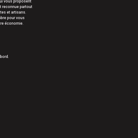
qui vous proposent
st reconnue partout
tes et artisans.
ombre pour vous
otre économie.
bord.